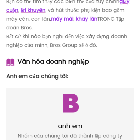
Bạn có thể tìm thấy các biến thể của tùy chỉnh
giấy
cuộn
,
lời khuyên
, và hút thuốc phụ kiện bao gồm
máy cán, con lăn,
máy mài
,
khay lăn
TRONG Tập
đoàn Bros.
Bất cứ khi nào bạn nghĩ đến việc xây dựng doanh
nghiệp của mình, Bros Group sẽ ở đó.
Văn hóa doanh nghiệp
Anh em của chúng tôi:
B
anh em
Nhóm của chúng tôi đã thành lập công ty