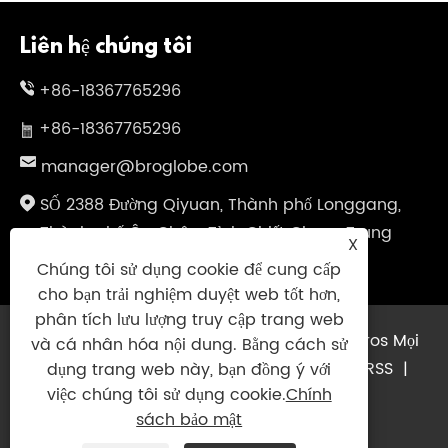
Liên hệ chúng tôi
+86-18367765296
+86-18367765296
manager@broglobe.com
SỐ 2388 Đường Qiyuan, Thành phố Longgang,
Thành phố Ôn Châu, Tỉnh Chiết Giang, Trung
X
Quốc
Chúng tôi sử dụng cookie để cung cấp
cho bạn trải nghiệm duyệt web tốt hơn,
phân tích lưu lượng truy cập trang web
Bản quyền © 2024 Công ty TNHH Dragon Bros Mọi
và cá nhân hóa nội dung. Bằng cách sử
quyền được bảo lưu.
Links
|
Sitemap
|
RSS
|
dụng trang web này, bạn đồng ý với
việc chúng tôi sử dụng cookie.
Chính
XML
|
Chính sách bảo mật
|
sách bảo mật