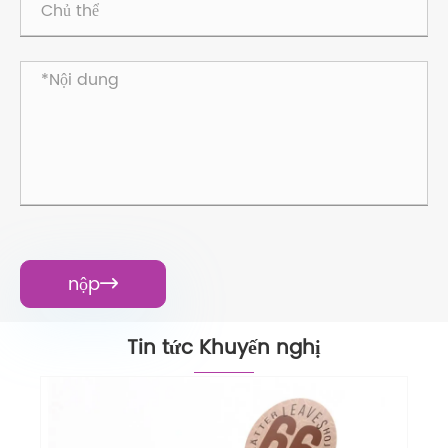
nộp

Tin tức Khuyến nghị